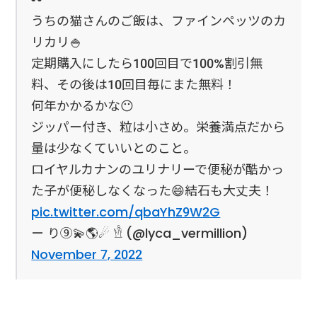
うちの猫さんのご飯は、ファインペッツのカ
リカリ🍚
定期購入にしたら100回目で100%割引無
料、その後は10回目毎にまた無料！
何年かかるかな😶
ジッパー付き、粒は小さめ。栄養満点だから
量は少なくていいとのこと。
ロイヤルカナンのユリナリーで便秘が酷かっ
た子が便秘しなくなった😄結石も大丈夫！
pic.twitter.com/qbaYhZ9W2G
— り⑨💫🌎☄ 𓁛 (@lyca_vermillion)
November 7, 2022