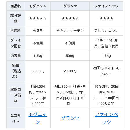
商品名
モグニャン
グランツ
ファインペッツ
総合評
★★★★☆
★★★★☆
★★★★
価
主原料
白身魚
チキン、サーモン
アヒル、ニシン
グレイ
グルテン不使
不使用
不使用
ン配合
用、全粒米使用
内容量
1.5kg
500g
1.5kg
価格
初回3,637円、4,
（税込
5,038円
2,000円
546円
み）
1個4,534
初回980円（1袋+サ
10%OFF、20回
定期コ
円、2個4,2
ンプル2種）、2回
目20%OF
ース価
82円、5個
目以降4,800円（3
F・・・100回目
格
4,030円
袋）
100%OFF
モグニャ
ファインペ
公式サ
グランツ
イト
ン
ッツ